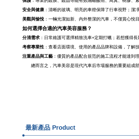
保護
：專業的鍍膜、鍍晶等能有效隔離酸雨、鳥糞、樹膠、
安全與健康
：清晰的玻璃、明亮的車燈保障了行車視野；潔
美觀與愉悅
：一輛光潔如新、內外整潔的汽車，不僅賞心悅
如何選擇合適的汽車美容服務？
分清需求
：日常維護可選擇精致洗車+定期打蠟；若想獲得長
考察專業性
：查看店面環境、使用的產品品牌和設備，了解
注重產品與工藝
：優質的產品配合規范的施工流程才能達到
總而言之，汽車美容是現代汽車后市場服務的重要組成
最新產品
Product