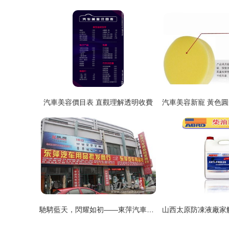
汽車美容價目表 直觀理解透明收費
馳騁藍天，閃耀如初——東萍汽車用品，專注汽車美容之選