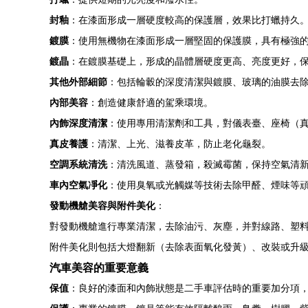
封釉
：在漆面形成一層硬度較高的保護層，效果比打蠟持久
鍍膜
：使用無機物在漆面形成一層堅固的保護膜，具有極強
鍍晶
：在鍍膜基礎上，形成的晶體層硬度更高、亮度更好，
其他外部細節
：包括輪轂的深度清潔與鍍膜、玻璃的油膜去
內部美容
：創造健康舒適的駕乘環境。
內飾深度清潔
：使用專用清潔劑和工具，對儀表臺、座椅（
真皮養護
：清潔、上光、滋養皮革，防止老化龜裂。
空調系統清洗
：清洗風道、蒸發箱，殺滅霉菌，保持空氣清
車內空氣凈化
：使用臭氧或光觸媒等技術去除甲醛、煙味等
發動機艙美容與附件美化
：
對發動機艙進行專業清潔，去除油污、灰塵，并對線路、塑
附件美化則包括大燈翻新（去除表面氧化發黃）、改裝或升
汽車美容的重要意義
保值
：良好的漆面和內飾狀態是二手車評估時的重要加分項，