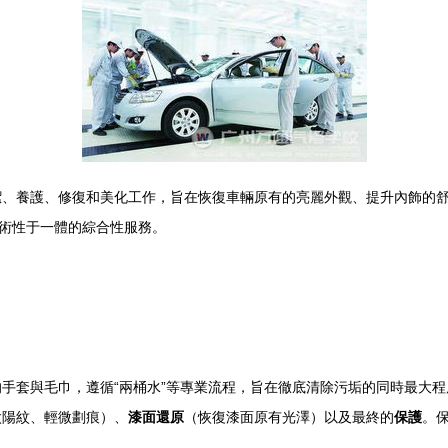
潔、養護、修復和美化工作，旨在恢復車輛原有的亮麗外觀、提升內飾的
藝術性于一體的綜合性服務。
手套與毛巾，遵循“兩桶水”等專業流程，旨在徹底清除污垢的同時最大
太陽紋、輕微劃痕）、
漆面還原
（恢復漆面原有光澤）以及最終的
保護
。