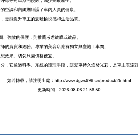
紫外線等對車漆的侵蝕，減少劃痕產生。
凈的空調和內飾則維護了車內人員的健康。
目，更能提升車主的駕駛愉悅感和生活品質。
期、強效的保護，則推薦考慮鍍膜或鍍晶。
技師的資質和經驗。專業的美容店應有獨立無塵施工車間。
理想效果。切勿只圖價格便宜。
部分，它通過科學、系統的護理手段，讓愛車持久煥發光彩，是車主表達
如若轉載，請注明出處：http://www.dgwx998.cn/product/25.html
更新時間：2026-08-06 21:56:50