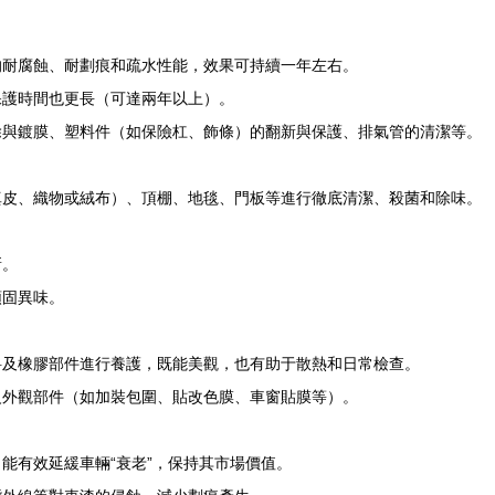
。
的耐腐蝕、耐劃痕和疏水性能，效果可持續一年左右。
保護時間也更長（可達兩年以上）。
除與鍍膜、塑料件（如保險杠、飾條）的翻新與保護、排氣管的清潔等。
真皮、織物或絨布）、頂棚、地毯、門板等進行徹底清潔、殺菌和除味。
新。
頑固異味。
料及橡膠部件進行養護，既能美觀，也有助于散熱和日常檢查。
級外觀部件（如加裝包圍、貼改色膜、車窗貼膜等）。
能有效延緩車輛“衰老”，保持其市場價值。