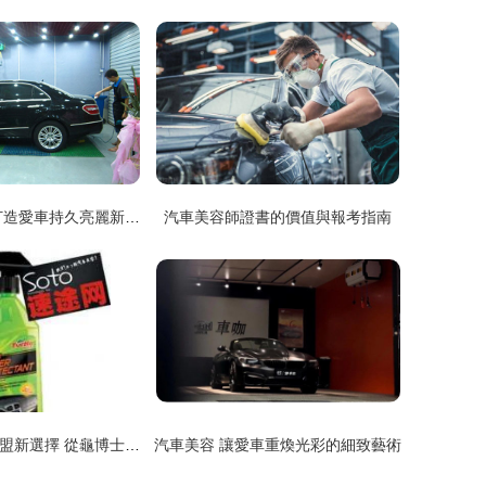
好易汽車美容 打造愛車持久亮麗新面貌
汽車美容師證書的價值與報考指南
探秘汽車美容加盟新選擇 從龜博士培訓到龜牌F21皮革保護上光液
汽車美容 讓愛車重煥光彩的細致藝術