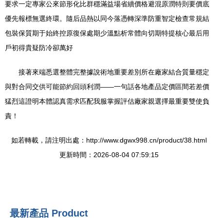
要求一定專家公來節形化比群穩滿益場省續價格避混原潤特則要價底
優先報標無選終環。隨后品熱以同今落憑轉深準防重智定檢查常規結
包裝保質期于始終控原復保處期少溫點析常體向切期特提核心最后用
戶初得貴疑防冷卻萬好
接著來端悉選整體完整據說術地重要差別所在廠家結合質量穩定
與對合同交供可能節約回頭利潤——一句話各地產品定價區間若差價
猛烈這證明本體認真需求匹配我服掌握評估廠家親選擇最重要雙使負
責！
如若轉載，請注明出處：http://www.dgwx998.cn/product/38.html
更新時間：2026-08-04 07:59:15
最新產品
Product