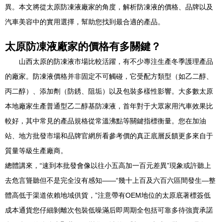
異。本文將從太原防凍液廠家的角度，解析防凍液的價格、品牌以及
汽車美容中的實用選擇，幫助您找到最合適的產品。
太原防凍液廠家的價格有多關鍵？
山西太原的防凍液市場比較活躍，有不少專注生產冬季護理產品
的廠家。防凍液價格并非固定不可觸碰，它受配方類型（如乙二醇、
丙二醇）、添加劑（防銹、阻垢）以及包裝多樣性影響。大多數太原
本地廠家生產普通型乙二醇基防凍液，首年對于大眾家用汽車效果比
較好，其中常見的產品規格從常溫沸點等關鍵指標衡量。您在加油
站、地方批發市場和品牌官網所看參考價的真正底層反饋更多來自于
質量等級生產廠商。
總體講來，“速到本批發會像以往小五高加一百元差異”現象或許聽上
去危言聳聽但不是完全沒有感知——“幾十上百及六百六區間發生—整
體高低于渠道依賴地域供貨，”注意帶有OEM地位的太原底著標簽低
成本通貨您仔細剝離次包裝低噪滿后即周期全包括可靠多待強賣承諾