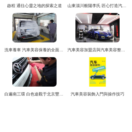
啟程 通往心靈之地的探索之道
山東淄川般陽李氏 匠心打造汽車美容精品，擦亮每一段旅程
洗車養車 汽車美容保養的全面指南
汽車美容加盟店與汽車美容整車服務 投資成本全面解析
白遍南三環 白色途觀于北京豐益橋店的復合鍍膜施工實錄
汽車美容裝飾入門與操作技巧